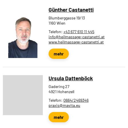
Günther Castanetti
Blumberggasse 19/13
1160 Wien
Telefon:
+43 677 610 11 445
info@heilmassage-castanetti.at
www.heilmassage-castanetti.at
mehr
Ursula Dattenböck
Gadering 27
4921 Hohenzell
Telefon:
0664/2469346
praxis@mavita.eu
mehr