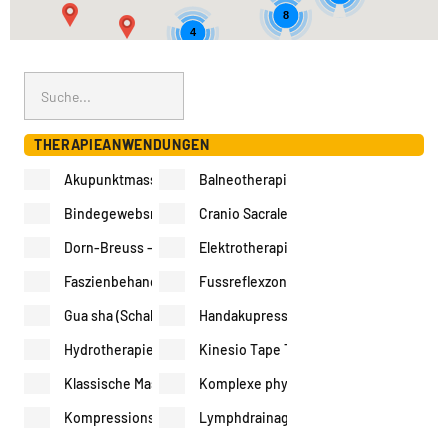
8
4
THERAPIEANWENDUNGEN
Akupunktmassage
Balneotherapie
Bindegewebsmassage
Cranio Sacrale Therapie
Dorn-Breuss - Therapie
Elektrotherapie
Faszienbehandlungen
Fussreflexzonenmassage
Gua sha (Schaben)
Handakupressur
Hydrotherapie
Kinesio Tape Therapie
Klassische Massage
Komplexe physikalische Entstauungsth
Kompressionstherapie
Lymphdrainage