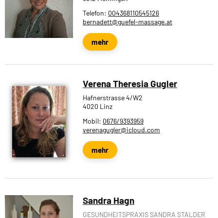
Telefon:
004368110545126
bernadett@guefel-massage.at
mehr
Verena Theresia Gugler
Hafnerstrasse 4/W2
4020 Linz
Mobil:
0676/9393959
verenagugler@icloud.com
mehr
Sandra Hagn
GESUNDHEITSPRAXIS SANDRA STALDER