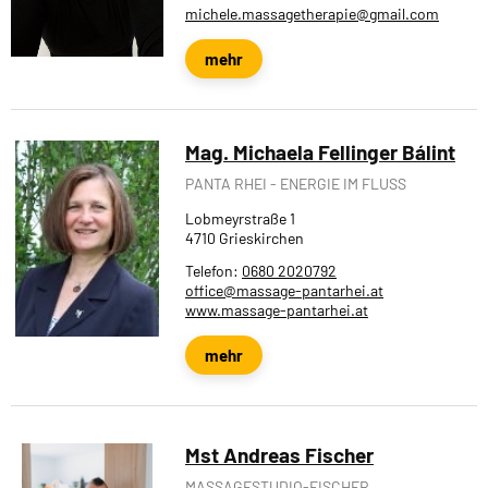
michele.massagetherapie@gmail.com
mehr
Mag. Michaela Fellinger Bálint
PANTA RHEI - ENERGIE IM FLUSS
Lobmeyrstraße 1
4710 Grieskirchen
Telefon:
0680 2020792
office@massage-pantarhei.at
www.massage-pantarhei.at
mehr
Mst Andreas Fischer
MASSAGESTUDIO-FISCHER