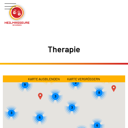
Therapie
32
10
KARTE AUSBLENDEN
KARTE VERGRÖSSERN
2
9
8
3
3
3
6
6