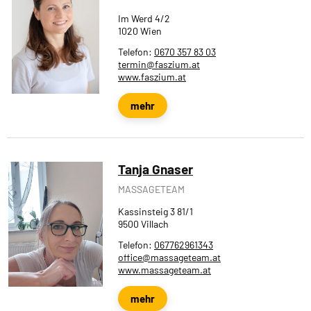
Im Werd 4/2
1020 Wien
Telefon:
0670 357 83 03
termin@faszium.at
www.faszium.at
mehr
Tanja Gnaser
MASSAGETEAM
Kassinsteig 3 81/1
9500 Villach
Telefon:
067762961343
office@massageteam.at
www.massageteam.at
mehr