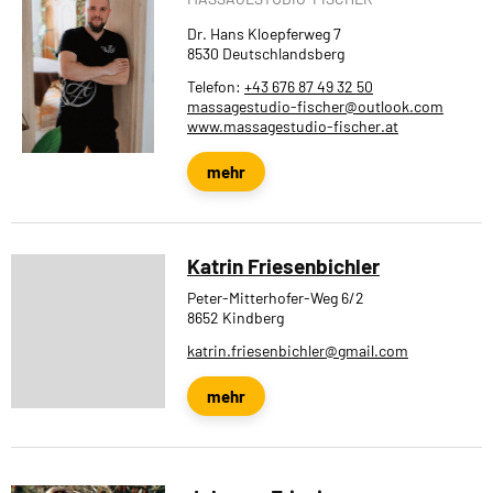
Dr. Hans Kloepferweg 7
8530 Deutschlandsberg
Telefon:
+43 676 87 49 32 50
massagestudio-fischer@outlook.com
www.massagestudio-fischer.at
mehr
Katrin Friesenbichler
Peter-Mitterhofer-Weg 6/2
8652 Kindberg
katrin.friesenbichler@gmail.com
mehr