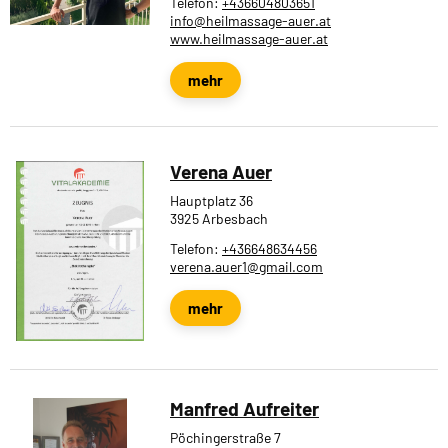
Telefon:
+436604803651
info@heilmassage-auer.at
www.heilmassage-auer.at
mehr
Verena Auer
Hauptplatz 36
3925 Arbesbach
Telefon:
+436648634456
verena.auer1@gmail.com
mehr
Manfred Aufreiter
Pöchingerstraße 7