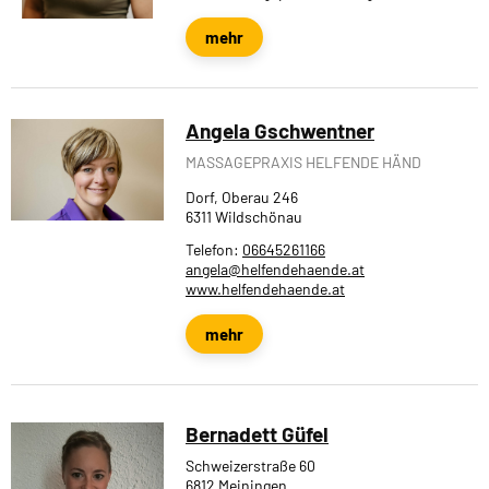
mehr
Angela Gschwentner
MASSAGEPRAXIS HELFENDE HÄND
Dorf, Oberau 246
6311 Wildschönau
Telefon:
06645261166
angela@helfendehaende.at
www.helfendehaende.at
mehr
Bernadett Güfel
Schweizerstraße 60
6812 Meiningen