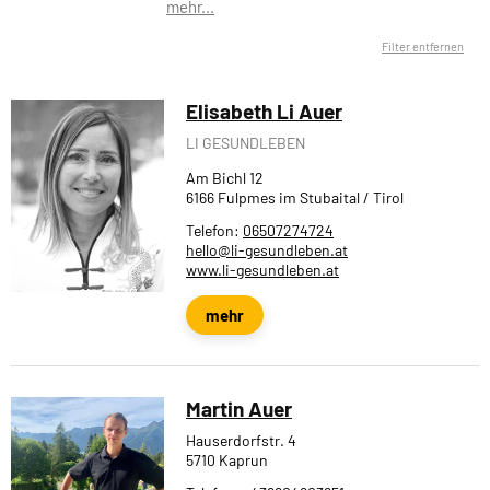
mehr...
Filter entfernen
Elisabeth Li Auer
LI GESUNDLEBEN
Am Bichl 12
6166 Fulpmes im Stubaital / Tirol
Telefon:
06507274724
hello@li-gesundleben.at
www.li-gesundleben.at
mehr
Martin Auer
Hauserdorfstr. 4
5710 Kaprun