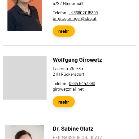
5722 Niedernsill
Telefon:
+436802015399
birgit.gieringer@sbg.at
mehr
Wolfgang Girowetz
Laaerstraße 68a
2111 Rückersdorf
Telefon:
0664 5443890
girowetz@a1.net
mehr
Dr. Sabine Glatz
HEILMASSAGE DR. GLATZ