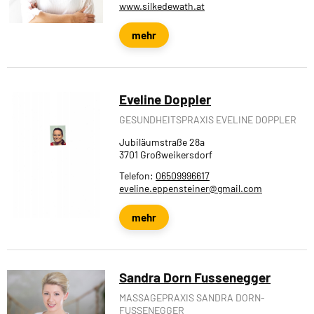
www.silkedewath.at
mehr
Eveline Doppler
GESUNDHEITSPRAXIS EVELINE DOPPLER
Jubiläumstraße 28a
3701 Großweikersdorf
Telefon:
06509996617
eveline.eppensteiner@gmail.com
mehr
Sandra Dorn Fussenegger
MASSAGEPRAXIS SANDRA DORN-
FUSSENEGGER