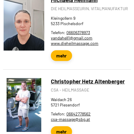
DIE HEILMASSEURIN, VITALMANUFAKTUR
Kleingollern 9
5233 Pischelsdorf
Telefon:
06606378973
vandahell1@gmail.com
www.dieheilmassage.com
mehr
Christopher Hetz Altenberger
CSA - HEILMASSAGE
Waidach 26
5721 Piesendorf
Telefon:
06642778562
csa-massage@sbg.at
mehr