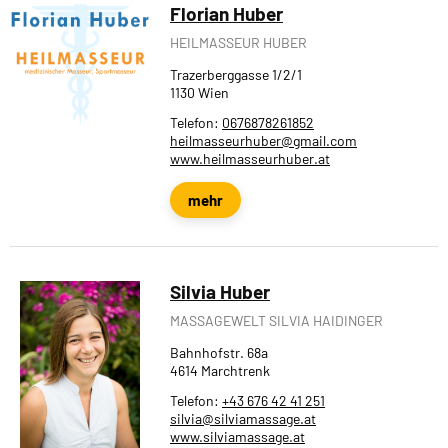
Florian Huber
HEILMASSEUR HUBER
Trazerberggasse 1/2/1
1130 Wien
Telefon:
0676878261852
heilmasseurhuber@gmail.com
www.heilmasseurhuber.at
mehr
Silvia Huber
MASSAGEWELT SILVIA HAIDINGER
Bahnhofstr. 68a
4614 Marchtrenk
Telefon:
+43 676 42 41 251
silvia@silviamassage.at
www.silviamassage.at