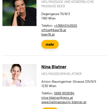
HEILMASSAGE UND GEWERBLICHE
MASSAGE BEER
Degengasse 70/8/3
1160 Wien
Telefon:
+436645140500
office@beer16.at
beer16.at
mehr
Nina Blatner
HEILMASSEURIN BLATNER
Anton-Baumgartner-Strasse 125/6/5
1230 Wien
Telefon:
0699 18106184
nina-blatner@gmx.at
www.heilmasseurin-blatner.at