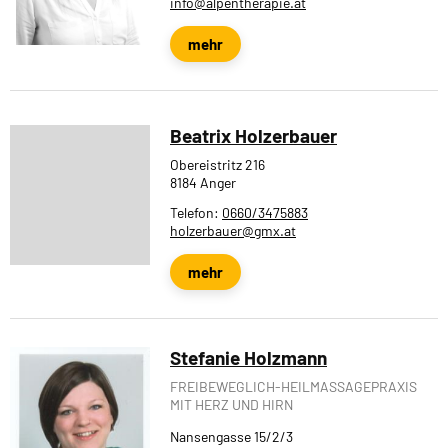
info@alpentherapie.at
mehr
Beatrix Holzerbauer
Obereistritz 216
8184 Anger
Telefon:
0660/3475883
holzerbauer@gmx.at
mehr
Stefanie Holzmann
FREIBEWEGLICH-HEILMASSAGEPRAXIS
MIT HERZ UND HIRN
Nansengasse 15/2/3