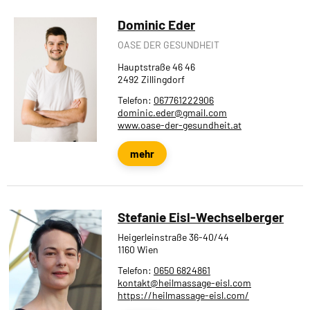
Dominic Eder
OASE DER GESUNDHEIT
Hauptstraße 46 46
2492 Zillingdorf
Telefon:
067761222906
dominic.eder@gmail.com
www.oase-der-gesundheit.at
mehr
Stefanie Eisl-Wechselberger
Heigerleinstraße 36-40/44
1160 Wien
Telefon:
0650 6824861
kontakt@heilmassage-eisl.com
https://heilmassage-eisl.com/