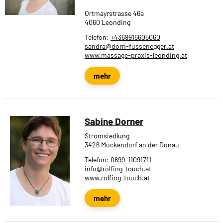
Ortmayrstrasse 46a
4060 Leonding
Telefon:
+4369916605060
sandra@dorn-fussenegger.at
www.massage-praxis-leonding.at
mehr
Sabine Dorner
Stromsiedlung
3426 Muckendorf an der Donau
Telefon:
0699-11091711
info@rolfing-touch.at
www.rolfing-touch.at
mehr