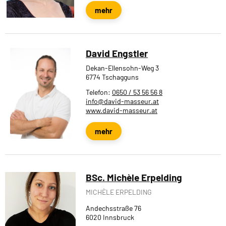
mehr
David Engstler
Dekan-Ellensohn-Weg 3
6774 Tschagguns
Telefon:
0650 / 53 56 56 8
info@david-masseur.at
www.david-masseur.at
mehr
BSc. Michèle Erpelding
MICHÈLE ERPELDING
Andechsstraße 76
6020 Innsbruck