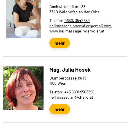
Bachwirtsiedlung 38
3340 Waidhofen an der Ybbs
Telefon:
0650/3542653
heilmassage.hoerndler@gmail.com
www.heilmassage-hoerndler.at
mehr
Mag. Julia Hosek
Blumberggasse 19/13
1160 Wien
Telefon:
+43 6991 9563390
heilmasseurin@chello.at
mehr