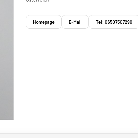
Homepage
E-Mail
Tel:
06507507290