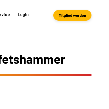
rvice
Login
Mitglied werden
ifetshammer