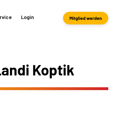
rvice
Login
Mitglied werden
Landi Koptik